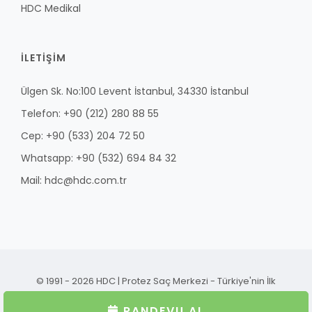
HDC Medikal
İLETİŞİM
Ülgen Sk. No:100 Levent İstanbul, 34330 İstanbul
Telefon: +90 (212) 280 88 55
Cep: +90 (533) 204 72 50
Whatsapp: +90 (532) 694 84 32
Mail: hdc@hdc.com.tr
© 1991 - 2026 HDC | Protez Saç Merkezi - Türkiye'nin İlk
Protez Saç Merkezi Bütün Hakları Saklıdır
RANDEVU AL