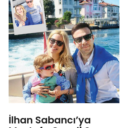
YENİ
GALERİ
YENİ
YENİ
İLETİŞİM
YENİ
YENİ
YENİ
İlhan Sabancı’ya