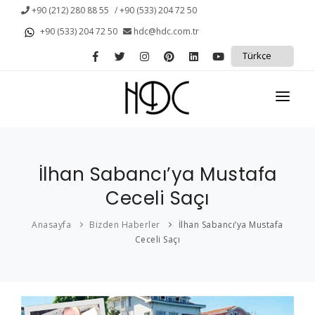
+90 (212) 280 88 55
/ +90 (533) 204 72 50
+90 (533) 204 72 50
hdc@hdc.com.tr
ANASAYFA
İlhan Sabancı’ya Mustafa
KURUMSAL
Ceceli Saçı
KAMPANYALAR
Anasayfa
Bizden Haberler
İlhan Sabancı’ya Mustafa
PROTEZ SAÇ
Ceceli Saçı
SAÇ DÖKÜLMESİ
HİZMETLERİMİZ