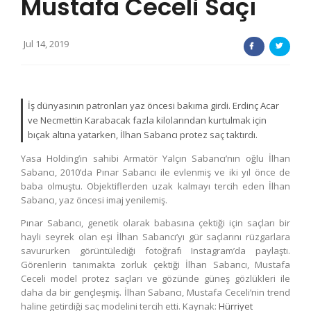
Mustafa Ceceli Saçı
Jul 14, 2019
İş dünyasının patronları yaz öncesi bakıma girdi. Erdinç Acar
ve Necmettin Karabacak fazla kilolarından kurtulmak için
bıçak altına yatarken, İlhan Sabancı protez saç taktırdı.
Yasa Holding’in sahibi Armatör Yalçın Sabancı’nın oğlu İlhan
Sabancı, 2010’da Pınar Sabancı ile evlenmiş ve iki yıl önce de
baba olmuştu. Objektiflerden uzak kalmayı tercih eden İlhan
Sabancı, yaz öncesi imaj yenilemiş.
Pınar Sabancı, genetik olarak babasına çektiği için saçları bir
hayli seyrek olan eşi İlhan Sabancı’yı gür saçlarını rüzgarlara
savururken görüntülediği fotoğrafı Instagram’da paylaştı.
Görenlerin tanımakta zorluk çektiği İlhan Sabancı, Mustafa
Ceceli model protez saçları ve gözünde güneş gözlükleri ile
daha da bir gençleşmiş. İlhan Sabancı, Mustafa Ceceli’nin trend
haline getirdiği saç modelini tercih etti. Kaynak:
Hürriyet