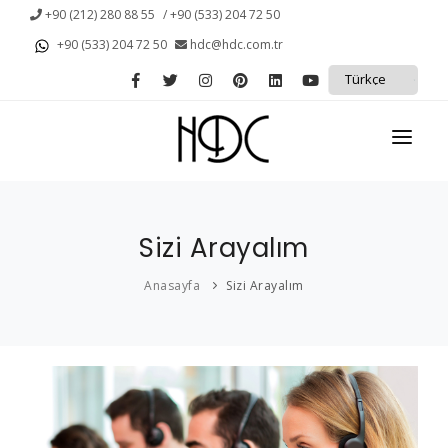
+90 (212) 280 88 55
/ +90 (533) 204 72 50
+90 (533) 204 72 50
hdc@hdc.com.tr
ANASAYFA
Sizi Arayalım
KURUMSAL
Anasayfa
Sizi Arayalım
KAMPANYALAR
PROTEZ SAÇ
SAÇ DÖKÜLMESİ
HİZMETLERİMİZ