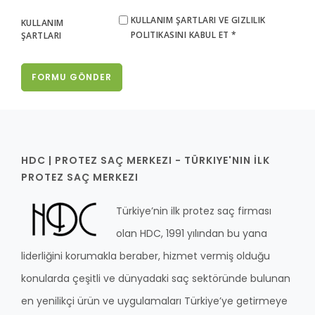
KULLANIM ŞARTLARI VE GIZLILIK
KULLANIM
POLITIKASINI KABUL ET *
ŞARTLARI
FORMU GÖNDER
HDC | PROTEZ SAÇ MERKEZI - TÜRKIYE'NIN İLK
PROTEZ SAÇ MERKEZI
Türkiye’nin ilk protez saç firması
olan HDC, 1991 yılından bu yana
liderliğini korumakla beraber, hizmet vermiş olduğu
konularda çeşitli ve dünyadaki saç sektöründe bulunan
en yenilikçi ürün ve uygulamaları Türkiye’ye getirmeye