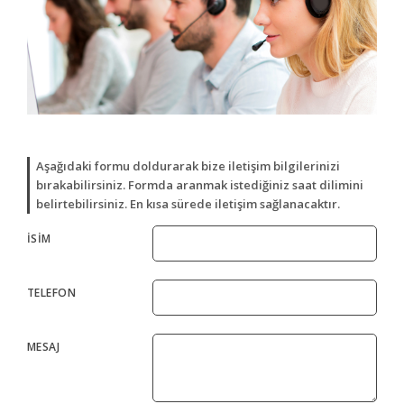
YENİ
GALERİ
YENİ
YENİ
İLETİŞİM
YENİ
YENİ
YENİ
Aşağıdaki formu doldurarak bize iletişim bilgilerinizi
bırakabilirsiniz. Formda aranmak istediğiniz saat dilimini
belirtebilirsiniz. En kısa sürede iletişim sağlanacaktır.
İSİM
TELEFON
MESAJ