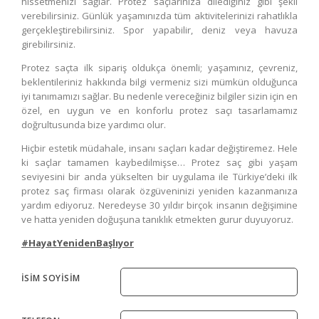
hissetmenizi sağlar. Protez saçlarınıza dilediğiniz gibi şekil
verebilirsiniz. Günlük yaşamınızda tüm aktivitelerinizi rahatlıkla
gerçekleştirebilirsiniz. Spor yapabilir, deniz veya havuza
girebilirsiniz.
Protez saçta ilk sipariş oldukça önemli; yaşamınız, çevreniz,
beklentileriniz hakkında bilgi vermeniz sizi mümkün olduğunca
iyi tanımamızı sağlar. Bu nedenle vereceğiniz bilgiler sizin için en
özel, en uygun ve en konforlu protez saçı tasarlamamız
doğrultusunda bize yardımcı olur.
Hiçbir estetik müdahale, insanı saçları kadar değiştiremez. Hele
ki saçlar tamamen kaybedilmişse… Protez saç gibi yaşam
seviyesini bir anda yükselten bir uygulama ile Türkiye’deki ilk
protez saç firması olarak özgüveninizi yeniden kazanmanıza
yardım ediyoruz. Neredeyse 30 yıldır birçok insanın değişimine
ve hatta yeniden doğuşuna tanıklık etmekten gurur duyuyoruz.
#HayatYenidenBaşlıyor
İSİM SOYİSİM