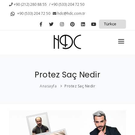
+90 (212) 280 88 55
/ +90 (533) 204 72 50
+90 (533) 204 72 50
hdc@hdc.com.tr
ANASAYFA
Protez Saç Nedir
KURUMSAL
Anasayfa
Protez Saç Nedir
KAMPANYALAR
PROTEZ SAÇ
SAÇ DÖKÜLMESİ
HİZMETLERİMİZ