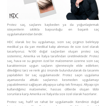
YENİ
GALERİ
YENİ
YENİ
İLETİŞİM
YENİ
Protez saç, saçlarını kaybeden ya da yoğunlaştırmak
YENİ
isteyenlerin sıklıkla başvurduğu en başarılı saç
YENİ
uygulamalarından biridir.
HDC olarak biz bu uygulamayı, sizin saç çizginizi belirleyip
medikal ya da yarı medikal kalıp alınması ile size özel olarak
tasarlıyoruz. %100 doğal saçlardan oluşan protez saç
sisteminiz, Amerika ve İtalya tarafından üretilmektedir. Protez
saç, hava ve su geçiren özel bir malzemenin üzerine sizin saç
karakterinize uygun saçların işlenmesiyle elde edilirken;
dilediğiniz tarz ve renk göz önünde bulundurularak da tasarımı
yapılabilen bir saç uygulamasıdır. Protez saçın uygulama
aşamasında alttaki saçlarınızı kesmeden uygulamayı
yapabilmemizi sağlayan altyapıya sahip tek firmayız. Altyapı için
kullandığımız malzemeler, hassas ciltlerde oluşan tıbbi
sorunlara karşı Amerika ve İtalya’da size özel olarak hazırlanır.
Protez saç, hafif ve rahat bir uygulamadır. Kendinizi doğal