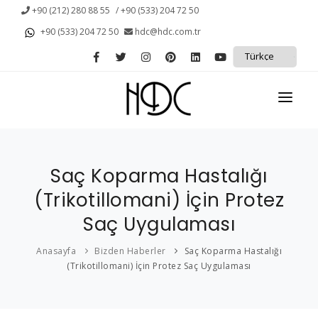
+90 (212) 280 88 55
/ +90 (533) 204 72 50
+90 (533) 204 72 50
hdc@hdc.com.tr
ANASAYFA
Saç Koparma Hastalığı
KURUMSAL
(Trikotillomani) İçin Protez
KAMPANYALAR
Saç Uygulaması
PROTEZ SAÇ
Anasayfa
Bizden Haberler
Saç Koparma Hastalığı
(Trikotillomani) İçin Protez Saç Uygulaması
SAÇ DÖKÜLMESİ
HİZMETLERİMİZ