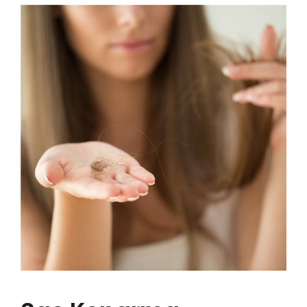
YENİ
GALERİ
YENİ
YENİ
İLETİŞİM
YENİ
YENİ
YENİ