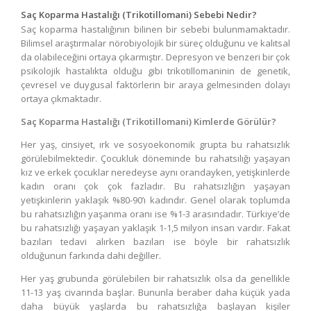
Saç Koparma Hastalığı (Trikotillomani)
Sebebi Nedir?
Saç koparma hastalığının bilinen bir sebebi bulunmamaktadır.
Bilimsel araştırmalar nörobiyolojik bir süreç olduğunu ve kalıtsal
da olabileceğini ortaya çıkarmıştır. Depresyon ve benzeri bir çok
psikolojik hastalıkta olduğu gibi trikotillomaninin de genetik,
çevresel ve duygusal faktörlerin bir araya gelmesinden dolayı
ortaya çıkmaktadır.
Saç Koparma Hastalığı (Trikotillomani)
Kimlerde Görülür?
Her yaş, cinsiyet, ırk ve sosyoekonomik grupta bu rahatsızlık
görülebilmektedir. Çocukluk döneminde bu rahatsılığı yaşayan
kız ve erkek çocuklar neredeyse aynı orandayken, yetişkinlerde
kadın oranı çok çok fazladır. Bu rahatsızlığın yaşayan
yetişkinlerin yaklaşık %80-90’ı kadındır. Genel olarak toplumda
bu rahatsızlığın yaşanma oranı ise %1-3 arasındadır. Türkiye’de
bu rahatsızlığı yaşayan yaklaşık 1-1,5 milyon insan vardır. Fakat
bazıları tedavi alırken bazıları ise böyle bir rahatsızlık
olduğunun farkında dahi değiller.
Her yaş grubunda görülebilen bir rahatsızlık olsa da genellikle
11-13 yaş civarında başlar. Bununla beraber daha küçük yada
daha büyük yaşlarda bu rahatsızlığa başlayan kişiler