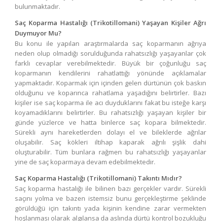
bulunmaktadır.
Saç Koparma Hastalığı (Trikotillomani)
Yaşayan Kişiler Ağrı
Duymuyor Mu?
Bu konu ile yapılan araştırmalarda saç koparmanın ağrıya
neden olup olmadığı sorulduğunda rahatsızlığı yaşayanlar çok
farklı cevaplar verebilmektedir. Büyük bir çoğunluğu saç
koparmanın kendilerini rahatlattığı yönünde açıklamalar
yapmaktadır. Koparmak için içinden gelen dürtünün çok baskın
olduğunu ve koparınca rahatlama yaşadığını belirtirler. Bazı
kişiler ise saç koparma ile acı duyduklarını fakat bu isteğe karşı
koyamadıklarını belirtirler. Bu rahatsızlığı yaşayan kişiler bir
günde yüzlerce ve hatta binlerce saç kopara bilmektedir.
Sürekli aynı hareketlerden dolayı el ve bileklerde ağrılar
oluşabilir. Saç kökleri iltihap kaparak ağrılı şişlik dahi
oluşturabilir. Tüm bunlara rağmen bu rahatsızlığı yaşayanlar
yine de saç koparmaya devam edebilmektedir.
Saç Koparma Hastalığı (Trikotillomani)
Takıntı Mıdır?
Saç koparma hastalığı ile bilinen bazı gerçekler vardır. Sürekli
saçını yolma ve bazen istemsiz bunu gerçekleştirme şeklinde
görüldüğü için takıntı yada kişinin kendine zarar vermekten
hoşlanması olarak algılansa da aslında dürtü kontrol bozukluğu