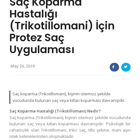
Saç Koparma
Hastalığı
(Trikotillomani) İçin
Protez Saç
Uygulaması
May 26, 2019
Saç koparma (Trikotillomani), kişinin istemsiz şekilde
vücudunda bulunan saç veya kılları koparması davranışıdır.
Saç Koparma Hastalığı (Trikotillomani) Nedir?
Saç koparma (Trikotillomani), kişinin istemsiz şekilde vücudunda
bulunan saç veya kılları koparması davranışıdır. Psikolojik bir
rahatsızlık olan Trikotillomani, triko saç, tillo çekme, mani aşırı
istek kelimelerinden oluşmaktadır.