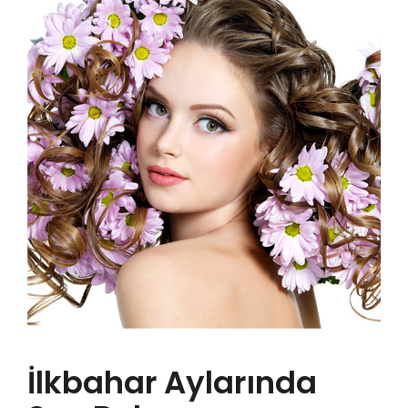
YENİ
GALERİ
YENİ
YENİ
İLETİŞİM
YENİ
YENİ
YENİ
İlkbahar Aylarında