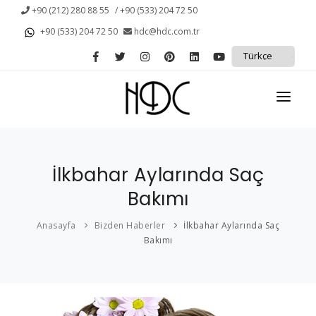
+90 (212) 280 88 55
/ +90 (533) 204 72 50
+90 (533) 204 72 50
hdc@hdc.com.tr
ANASAYFA
İlkbahar Aylarında Saç
KURUMSAL
Bakımı
KAMPANYALAR
Anasayfa
Bizden Haberler
İlkbahar Aylarında Saç
PROTEZ SAÇ
Bakımı
SAÇ DÖKÜLMESİ
HİZMETLERİMİZ