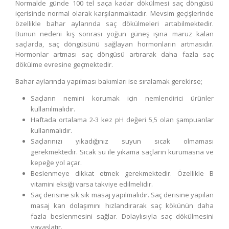
Normalde günde 100 tel saça kadar dökülmesi saç döngüsü
içerisinde normal olarak karşılanmaktadır. Mevsim geçişlerinde
özellikle bahar aylarında saç dökülmeleri artabilmektedir.
Bunun nedeni kış sonrası yoğun güneş ışına maruz kalan
saçlarda, saç döngüsünü sağlayan hormonların artmasıdır.
Hormonlar artması saç döngüsü artırarak daha fazla saç
dökülme evresine geçmektedir.
Bahar aylarında yapılması bakımları ise sıralamak gerekirse;
Saçların nemini korumak için nemlendirici ürünler
kullanılmalıdır.
Haftada ortalama 2-3 kez pH değeri 5,5 olan şampuanlar
kullanmalıdır.
Saçlarınızı yıkadığınız suyun sıcak olmaması
gerekmektedir. Sıcak su ile yıkama saçların kurumasna ve
kepeğe yol açar.
Beslenmeye dikkat etmek gerekmektedir. Özellikle B
vitamini eksiği varsa takviye edilmelidir.
Saç derisine sık sık masaj yapılmalıdır. Saç derisine yapılan
masaj kan dolaşımını hızlandırarak saç kökünün daha
fazla beslenmesini sağlar. Dolaylısıyla saç dökülmesini
yavaşlatır.