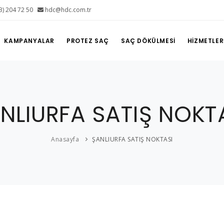
3) 204 72 50
hdc@hdc.com.tr
KAMPANYALAR
PROTEZ SAÇ
SAÇ DÖKÜLMESİ
HİZMETLER
NLIURFA SATIŞ NOKT
Anasayfa
ŞANLIURFA SATIŞ NOKTASI