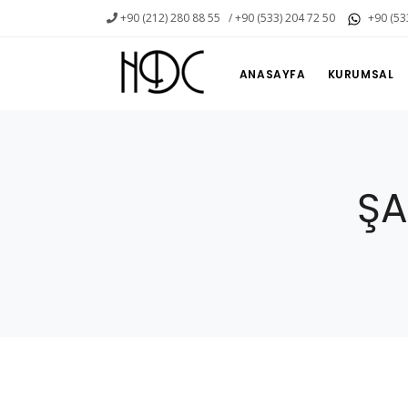
+90 (212) 280 88 55
/ +90 (533) 204 72 50
+90 (53
ANASAYFA
KURUMSAL
ŞA