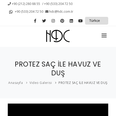
+90 (212) 280 88 55
/ +90 (533) 204 72 50
+90 (533) 204 72 50
hdc@hdc.com.tr
ANASAYFA
PROTEZ SAÇ İLE HAVUZ VE
KURUMSAL
DUŞ
KAMPANYALAR
Anasayfa
Video Galerisi
PROTEZ SAÇ İLE HAVUZ VE DUŞ
PROTEZ SAÇ
SAÇ DÖKÜLMESİ
HİZMETLERİMİZ