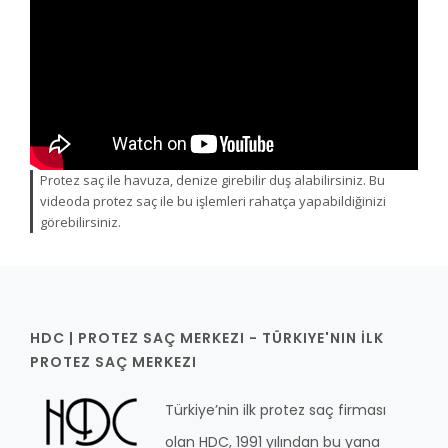
YENİ
GALERİ
YENİ
YENİ
İLETİŞİM
YENİ
YENİ
YENİ
Protez saç ile havuza, denize girebilir duş alabilirsiniz. Bu
videoda protez saç ile bu işlemleri rahatça yapabildiğinizi
görebilirsiniz.
HDC | PROTEZ SAÇ MERKEZI - TÜRKIYE'NIN İLK
PROTEZ SAÇ MERKEZI
Türkiye’nin ilk protez saç firması
olan HDC, 1991 yılından bu yana