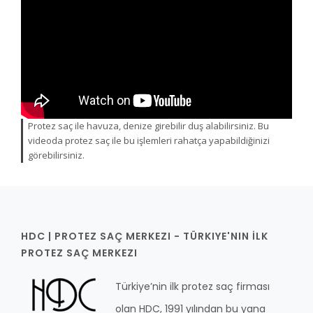
YENİ
GALERİ
YENİ
YENİ
İLETİŞİM
YENİ
YENİ
YENİ
Protez saç ile havuza, denize girebilir duş alabilirsiniz. Bu
videoda protez saç ile bu işlemleri rahatça yapabildiğinizi
görebilirsiniz.
HDC | PROTEZ SAÇ MERKEZI - TÜRKIYE'NIN İLK
PROTEZ SAÇ MERKEZI
Türkiye’nin ilk protez saç firması
olan HDC, 1991 yılından bu yana