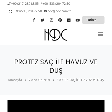
+90 (212) 280 88 55
/ +90 (533) 204 72 50
+90 (533) 204 72 50
hdc@hdc.com.tr
ANASAYFA
PROTEZ SAÇ İLE HAVUZ VE
KURUMSAL
DUŞ
KAMPANYALAR
Anasayfa
Video Galerisi
PROTEZ SAÇ İLE HAVUZ VE DUŞ
PROTEZ SAÇ
SAÇ DÖKÜLMESİ
HİZMETLERİMİZ