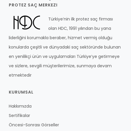
PROTEZ SAÇ MERKEZI
YENİ
GALERİ
YENİ
Türkiye’nin ilk protez saç firması
YENİ
İLETİŞİM
olan HDC, 1991 yılından bu yana
YENİ
YENİ
liderliğini korumakla beraber, hizmet vermiş olduğu
YENİ
konularda çeşitli ve dünyadaki saç sektöründe bulunan
en yenilikçi ürün ve uygulamaları Türkiye’ye getirmeye
ve sizlere, sevgili müşterilerimize, sunmaya devam
etmektedir
KURUMSAL
Hakkımızda
Sertifikalar
Öncesi-Sonrası Görseller