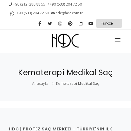
+90 (212) 280 88 55
/ +90 (533) 204 72 50
+90 (533) 204 72 50
hdc@hdc.com.tr
ANASAYFA
Kemoterapi Medikal Saç
KURUMSAL
Anasayfa
Kemoterapi Medikal Saç
KAMPANYALAR
PROTEZ SAÇ
SAÇ DÖKÜLMESİ
HİZMETLERİMİZ
HDC | PROTEZ SAÇ MERKEZI - TÜRKIYE'NIN İLK