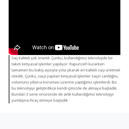
YENİ
GALERİ
YENİ
YENİ
İLETİŞİM
YENİ
YENİ
YENİ
Saç kaliteli çok önemli. Çünkü, kullandığımız teknolojide bir
takım kimyasal işlemler yapılıyor. Rapunzel’i kurarken
tamamen bu bakış açısıyla yola çıkarak en kaliteli saçı üretmek
istedik. Çünkü, saça yapılan kimyasal işlemler saçın canlılığını,
volümünü yıllarca koruması üzerine yaptığımız işlemlerdi. Biz
bu teknolojiyi geliştirdikçe kendi içimizde de almaya başladık.
Bundan 3 sene öncesinde de artık kullandığımız teknolojiyi
yurtdışına ihraç etmeye başladık