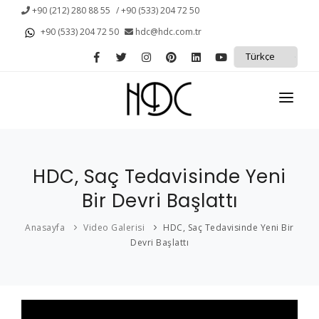
+90 (212) 280 88 55
/ +90 (533) 204 72 50
+90 (533) 204 72 50
hdc@hdc.com.tr
ANASAYFA
HDC, Saç Tedavisinde Yeni
KURUMSAL
Bir Devri Başlattı
KAMPANYALAR
Anasayfa
Video Galerisi
HDC, Saç Tedavisinde Yeni Bir
PROTEZ SAÇ
Devri Başlattı
SAÇ DÖKÜLMESİ
HİZMETLERİMİZ