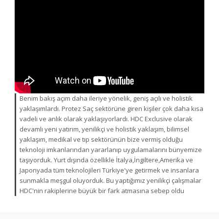
YENİ
GALERİ
YENİ
YENİ
İLETİŞİM
YENİ
YENİ
YENİ
Benim bakış açım daha ileriye yönelik, geniş açılı ve holistik
yaklaşımlardı. Protez Saç sektörüne giren kişiler çok daha kısa
vadeli ve anlık olarak yaklaşıyorlardı. HDC Exclusive olarak
devamlı yeni yatırım, yenilikçi ve holistik yaklaşım, bilimsel
yaklaşım, medikal ve tıp sektörünün bize vermiş olduğu
teknoloji imkanlarından yararlanıp uygulamalarını bünyemize
taşıyorduk. Yurt dışında özellikle İtalya,İngiltere,Amerika ve
Japonyada tüm teknolojileri Türkiye'ye getirmek ve insanlara
sunmakla meşgul oluyorduk. Bu yaptığımız yenilikçi çalışmalar
HDC'nin rakiplerine büyük bir fark atmasına sebep oldu